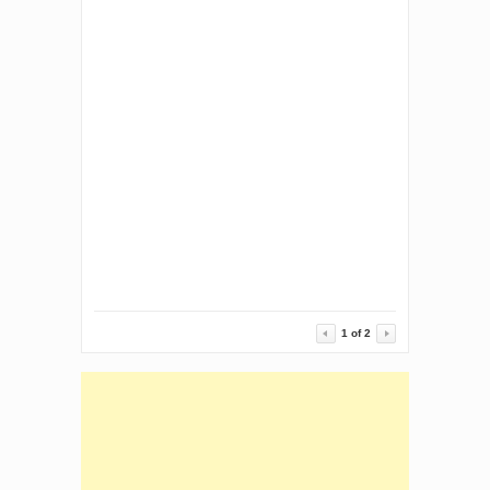
মোঃ জাহিদুল ইসলামের পিএইচডি ডিগ্রী
অর্জন
Corporate Capital Structure
and Restructuring
Raising Capital for
Corporation
1
of
2