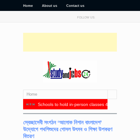
Home
About us
Contact us
FOLLOW US:
Home
র মধ্যে সমঝোতা স্মারক স্বাক্ষর
Schools to hold in-person classes 4 days a week, re
সিটি ইউনিভা
স্বেচ্ছাসেবী সংগঠন ‘আলোক নিশান বাংলাদেশ’
উদ্যোগে পথশিশুদের গোসল উৎসব ও শিক্ষা উপকরণ
বিতরণ