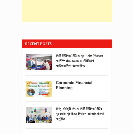
RECENT POSTS
সিটি ইউনিভার্সিটিতে ন্যাশনাল বিজনেস
সুর হত্যা না সুর সৃষ্টির স্বাধীনতা?
অলিম্পিয়াড-২০২৬ ও স্টার্টআপ
প্রতিযোগিতা আয়োজিত
সিটি ইউনিভার্সিটি বিজনেস অ্যান্ড
Corporate Financial
ইনোভেশন ক্লাবের ক্যানভাস পোস্টার
Planning
মেকিং প্রতিযোগিতা ২০২৫ অনুষ্ঠিত
বিশ্ব ধরিত্রী দিবসে সিটি ইউনিভার্সিটির
EAR Annuities and Loan
ব্যবসায় প্রশাসন বিভাগে আলোচনাসভা
Management
অনুষ্ঠিত