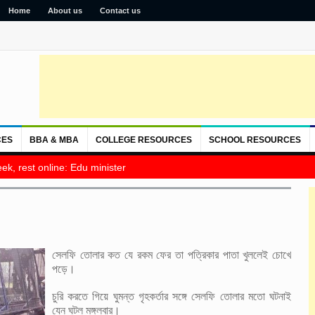
Home
About us
Contact us
CES
BBA & MBA
COLLEGE RESOURCES
SCHOOL RESOURCES
ek, rest online: Edu minister
সেলফি তোলার কত যে রকম ফের তা পত্রিকার পাতা খুললেই চোখে
পড়ে।
চুরি করতে গিয়ে ঘুমন্ত গৃহকর্তার সঙ্গে সেলফি তোলার মতো ঘটনাই
যেন ঘটল মঙ্গলবার।