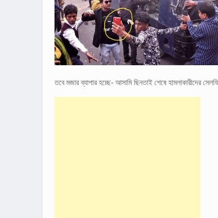
তবে মজার ব্যাপার হচ্ছে- আসামি ছিনতাই শেষে হামলাকারীদের সে