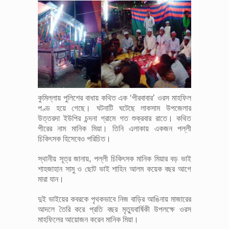
কুমিল্লায় পুলিশের বাধায় কথিত এক ‘পীরবাবার’ ওরস মাহফিল
পণ্ড হয়ে গেছে। ঘটনাটি ঘটেছে লাকসাম উপজেলার
উত্তরদা ইউপির চন্দনা গ্রামে গত শুক্রবার রাতে। কথিত
পীরের নাম মানিক মিয়া। তিনি এলাকায় একজন পল্লী
চিকিৎসক হিসেবেও পরিচিত।
স্থানীয় সূত্র জানায়, পল্লী চিকিৎসক মানিক মিয়ার বড় ভাই
শাহজাহান সামু ও ছোট ভাই শাহিন আলম কয়েক বছর আগে
মারা যান।
দুই ভাইয়ের কবরকে পৃথকভাবে নিজ বাড়ির আঙিনায় মাজারের
আদলে তৈরি করে প্রতি বছর মৃত্যুবার্ষিকী উপলক্ষে ওরস
মাহফিলের আয়োজন করেন মানিক মিয়া।