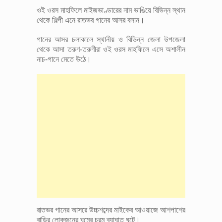
ওই ওরস মাহফিলে মাইজভাণ্ডারের নাম ভাঙিয়ে বিভিন্ন স্থান
থেকে শিল্পী এনে রাতভর গানের আসর বসান।
গানের আসর চলাকালে স্থানীয় ও বিভিন্ন জেলা উপজেলা
থেকে আসা তরুণ-তরুণীরা ওই ওরস মাহফিলে এসে অশালীন
নাচ-গানে মেতে উঠে।
রাতভর গানের আসরে উচ্চশব্দের মাইকের আওয়াজে আশপাশের
বাড়ির লোকজনের ঘুমের চরম ব্যাঘাত ঘটে।