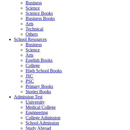
Business
Science
Science Books
Business Books
Arts
Technical
Others
School Resources
Business
Science
Arts
English Books
College
High School Books
JSC
PSC
Primary Books
Stories Books
Admission Test
University
Medical College
Engineering
College Admission
School Admission
Study Abroad