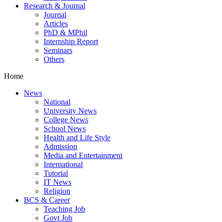
Research & Journal
Journal
Articles
PhD & MPhil
Internship Report
Seminars
Others
Home
News
National
University News
College News
School News
Health and Life Style
Admission
Media and Entertainment
International
Tutorial
IT News
Religion
BCS & Career
Teaching Job
Govt Job