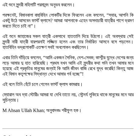
এই শুনে সুন্দরী মহিলাটি পরমানন্দ অনুভব করলেন।
পরক্ষনেই, বিমানবালা বাহুবিহিন লোকটির দিকে ফিরলেন এবং বললেন, “স্যার, আপনি কি
একটু উঠে আসবেন ফার্স্ট ক্লাসে? আমরা আপনাকে এহেন অসদাচারী যাত্রীর পাশে ভ্রমণ
করতে দিতে চাই না”।
এই শুনে জাহাজের সকল যাত্রী একসাথে হাততালি দিয়ে উঠলো। এই অবস্থায় সেই
সুন্দরী নারী যাত্রী যারপরনাই লজ্জিত হলেন এবং তার নির্ধারিত আসনে বসে পড়লেন।
হাতবিহিন ভদ্রলোকটি এতক্ষণ সবই অবলোকন করছিলেন।
এবার তিনি দাঁড়িয়ে বললেন, “আমি একজন সৈনিক, দেশ-সেবক; কাশ্মীর যুদ্ধে দেশের জন্য
লড়ে আমার দু হাত হারিয়েছি। প্রথম যখন আমি এই সুন্দরীর কথা শুনি তখন আমার মনে
হয়েছে এই প্রকৃতির মানুষের জন্যই কি আমি জীবন বাজি রেখে যুদ্ধ করেছি! কিন্তু আজ
এই বিমান কতৃপক্ষের সিদ্ধান্ত দেখে আমার গর্ব হচ্ছে”!
এই বলে তিনি হেঁটে চলে গেলেন ফার্স্ট ক্লাস কামরায়।
ম্যোরাল অব দ্যা স্টোরীঃ আমরা যা দেখি তাতে নয়, সৌন্দর্য লুকিয়ে থাকে মানুষের মনে আর
সুচিন্তায়।
M Ahsan Ullah Khan; অনুবাদকঃ শরীফুল হক।