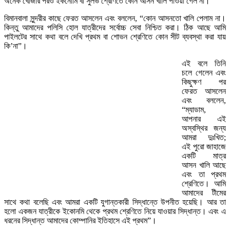
অনেক খোঁজার পরও ইকনোমি বা সুলভ শ্রেণিতে কোন আসন খালি পাওয়া গেল না।
বিমানবালা সুন্দরীর কাছে ফেরত আসলেন এবং বললেন, “কোন আসনতো খালি পেলাম না।
কিন্তু আমাদের পলিসি হোল যাত্রীদের সর্বোচ্চ সেবা নিশ্চিত করা। ঠিক আছে আমি
পাইলটের সাথে কথা বলে দেখি প্রথম বা শোভন শ্রেণিতে কোন সীট ব্যবস্থা করা যায়
কি’না”।
এই বলে তিনি
চলে গেলেন এবং
কিছুক্ষণ পর
ফেরত আসলেন
এবং বললেন,
“ম্যাডাম,
আপনার এই
অস্বস্থির জন্য
আমরা দুঃখিত;
এই পুরো জাহাজে
একটি মাত্র
আসন খালি আছে
এবং তা প্রথম
শ্রেণিতে। আমি
আমাদের টীমের
সাথে কথা বলেছি এবং আমরা একটি যুগান্তকারী সিদ্ধান্তে উপনীত হয়েছি। আর তা
হলো একজন যাত্রীকে ইকোনমি থেকে প্রথম শ্রেণিতে নিয়ে যাওয়ার সিদ্ধান্ত। এবং এ
ধরনের সিদ্ধান্ত আমাদের কোম্পানির ইতিহাসে এই প্রথম”।