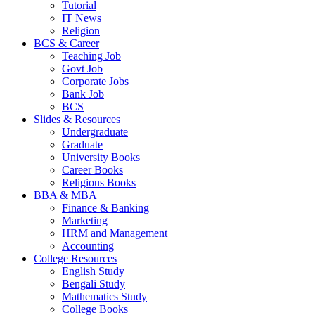
Tutorial
IT News
Religion
BCS & Career
Teaching Job
Govt Job
Corporate Jobs
Bank Job
BCS
Slides & Resources
Undergraduate
Graduate
University Books
Career Books
Religious Books
BBA & MBA
Finance & Banking
Marketing
HRM and Management
Accounting
College Resources
English Study
Bengali Study
Mathematics Study
College Books