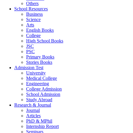
Others
School Resources
Business
Science
Arts
English Books
College
High School Books
JSC
PSC
Primary Books
Stories Books
Admission Test
University
Medical College
Engineering
College Admission
School Admission
Study Abroad
Research & Journal
Journal
Articles
PhD & MPhil
Internship Report
Seminars