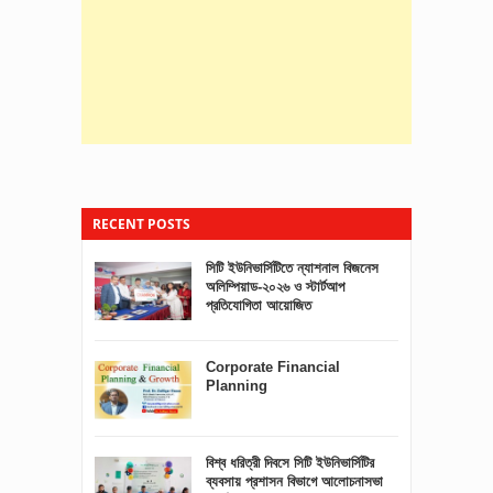
RECENT POSTS
সিটি ইউনিভার্সিটিতে ন্যাশনাল বিজনেস
সুর হত্যা না সুর সৃষ্টির স্বাধীনতা?
অলিম্পিয়াড-২০২৬ ও স্টার্টআপ
প্রতিযোগিতা আয়োজিত
সিটি ইউনিভার্সিটি বিজনেস অ্যান্ড
Corporate Financial
ইনোভেশন ক্লাবের ক্যানভাস পোস্টার
Planning
মেকিং প্রতিযোগিতা ২০২৫ অনুষ্ঠিত
বিশ্ব ধরিত্রী দিবসে সিটি ইউনিভার্সিটির
EAR Annuities and Loan
ব্যবসায় প্রশাসন বিভাগে আলোচনাসভা
Management