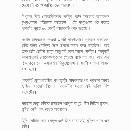
দেখেননি বলেও জানিয়েছেন প্রভাস।
বিখ্যাত স্টান্ট কোঅর্ডিনেটর কেন্নি বেটস 'সাহো'র অ্যাকশন
দৃশ্যগুলোর পরিচালনা করেছেন। এই দৃশ্যগুলো শুট করতে
ভারতীয় প্রায় ৯০ কোটি কাছাকাছি খরচ হয়েছে।
সংবাদ মাধ্যমকে দেওয়া একটি সাক্ষাৎকারে প্রভাস বলেছেন,
ছবির জন্য কেন্নির সঙ্গে দু'বছর আগে কথা হয়েছিল। আর
তারপরেই রেকির জন্য আবুধাবি চলে আসে কেন্নি। আবুধাবি
আসামাত্রই লোকেশনগুলোর প্রেমে পড়ে যায় ও। আর এও
ঠিক করে যে, অ্যাকশন সিকুয়েন্সেগুলো যতটা সম্ভব আসল
রাখা হবে।
'বাহুবলী' ফ্র্যাঞ্চাইজির গগণচুম্বী সাফল্যের পর প্রভাস আবার
হাজির 'সাহো' নিয়ে। 'বাহুবলী'র মতো এই ছবিও বিগ
বাজেটের।
প্রভাস ছাড়া ছবিতে রয়েছেন শ্রদ্ধা কাপুর, নীল নিতিন মুকেশ,
মন্দিরা বেদি এবং আরও অনেকেই।
হিন্দি, তামিল আর তেলুগু এই তিন ভাষাতেই মুক্তি পাবে এই
ছবি।