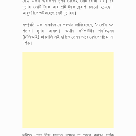
ছোট্ট একটা অ্যাকশন দৃশ্য থেকেই সেটি বোঝা যায়। যে
দৃশ্যে ৩৭টি ট্রাক আর ৫টি ট্রাক ক্র্যাশ করানো হয়েছে।
আবুধাবিতে শুট হয়েছে সেই দৃশ্যের।
সম্প্রতি এক সাক্ষাৎকারে প্রভাস জানিয়েছেন, 'সাহো'র ৯০
শতাংশ দৃশ্য আসল। অর্থাৎ কম্পিউটার গ্রাফিক্সের
(সিজিআই) কারসাজি এই ছবিতে তেমন ভাবে দেখতে পাবেন না
দর্শক।
ছবিতে এমন কিছু চমকও রয়েছে যা আগে কখনও দর্শক