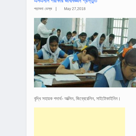
এসএসসি পরীক্ষার জীববিজ্ঞান প্রস্তুতি
পড়াশুনা ডেস্ক |
May 27,2018
বৃদ্ধি সহায়ক পদার্থ- অক্সিন, জিব্বেরেলিন, সাইটোকাইনিন।