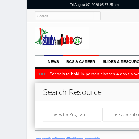
Fri August 07, 2026 05:57:25 am
NEWS
BCS & CAREER
SLIDES & RESOUR
Schools to hold in-person classes 4 days a we
Search Resource
--- Select a Program ---
--- Select a subje