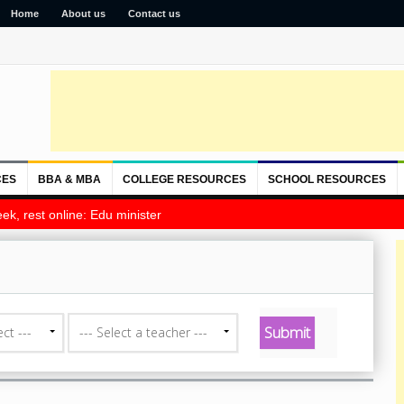
Home
About us
Contact us
CES
BBA & MBA
COLLEGE RESOURCES
SCHOOL RESOURCES
ek, rest online: Edu minister
ct ---
--- Select a teacher ---