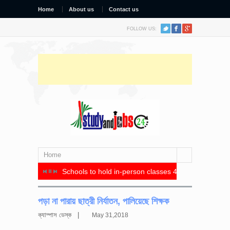
Home
About us
Contact us
FOLLOW US:
Home
র মধ্যে সমঝোতা স্মারক স্বাক্ষর
Schools to hold in-person classes 4 days a week, re
সিটি ইউনিভা
পড়া না পারায় ছাত্রী নির্যাতন, পালিয়েছে শিক্ষক
ক্যাম্পাস ডেস্ক |
May 31,2018