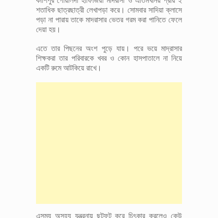
কাশিপুর গোয়ালদী হাফিজিয়া মাদরাসা ও এতিমখানয় প্রায় ২
শতাধিক ছাত্রছাত্রী লেখাপড়া করে। সোমবার সাদিয়া ক্লাসে
পড়া না পারায় তাকে মাদরাসার ভেতর গরম করা পানিতে ফেলে
দেয়া হয়।
এতে তার পিছনের অংশ পুড়ে যায়। পরে ভয়ে মাদ্রাসার
শিক্ষকরা তার পরিবারকে খবর ও কোন হাসপাতালে না নিয়ে
একটি রুমে আটকিয়ে রাখে।
এসময় অসহ্য যন্ত্রনায় ছটফট করে চিৎকার করলেও কেউ