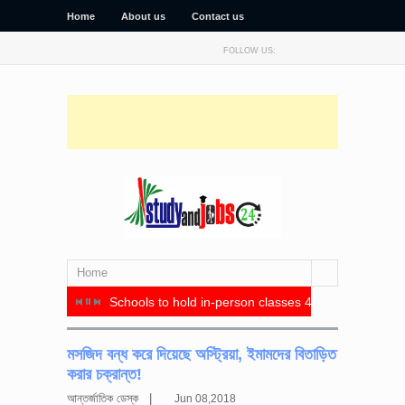
Home
About us
Contact us
FOLLOW US:
Home
র মধ্যে সমঝোতা স্মারক স্বাক্ষর
Schools to hold in-person classes 4 days a week, re
সিটি ইউনিভা
মসজিদ বন্ধ করে দিয়েছে অস্ট্রিয়া, ইমামদের বিতাড়িত
করার চক্রান্ত!
আন্তর্জাতিক ডেস্ক |
Jun 08,2018