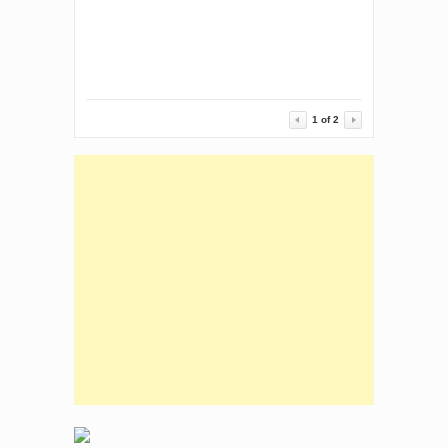
Raising Capital for
Corporation
1
of
2